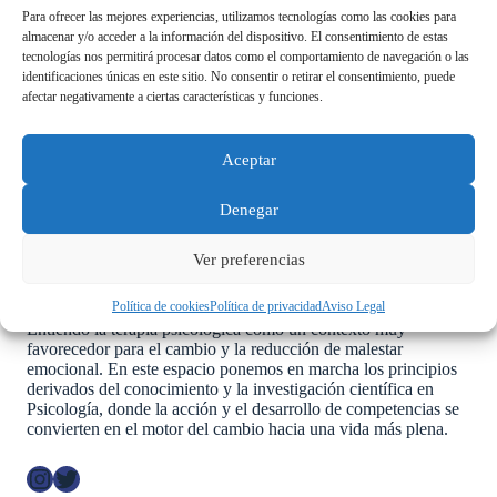
comportamiento humano y el malestar que a veces
Para ofrecer las mejores experiencias, utilizamos tecnologías como las cookies para
experimentamos las personas gracias a una potente formación
almacenar y/o acceder a la información del dispositivo. El consentimiento de estas
desde el marco de la psicología científica y gracias a haber
tecnologías nos permitirá procesar datos como el comportamiento de navegación o las
acumulado una amplia experiencia en el trabajo con distintas
identificaciones únicas en este sitio. No consentir o retirar el consentimiento, puede
personas, de distintas realidades y habiendo pasado por
afectar negativamente a ciertas características y funciones.
diferentes centros y organizaciones en el campo de la
intervención comunitaria y de la psicología sanitaria.
Aceptar
Además de la consulta psicológica, trabajo en ámbito
universitario dirigiendo un Máster Universitario en Prevención
Denegar
y Tratamiento psicológico de las Adicciones, siendo este un
contexto que me permite estar en contacto con estudiantes, con
Ver preferencias
entornos de investigación y con la actualización constante
relacionada con aspectos de la Psicología.
Política de cookies
Política de privacidad
Aviso Legal
Entiendo la terapia psicológica como un contexto muy
favorecedor para el cambio y la reducción de malestar
emocional. En este espacio ponemos en marcha los principios
derivados del conocimiento y la investigación científica en
Psicología, donde la acción y el desarrollo de competencias se
convierten en el motor del cambio hacia una vida más plena.
Instagram
Twitter