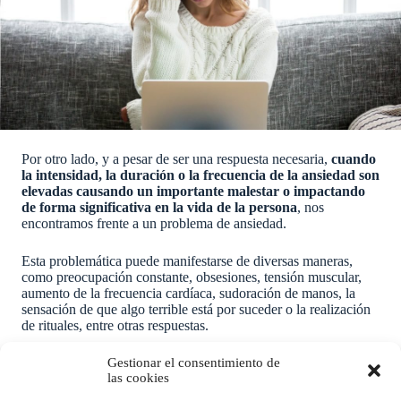
Por otro lado, y a pesar de ser una respuesta necesaria,
cuando
la intensidad, la duración o la frecuencia de la ansiedad son
elevadas causando un importante malestar o impactando
de forma significativa en la vida de la persona
, nos
encontramos frente a un problema de ansiedad.
Esta problemática puede manifestarse de diversas maneras,
como preocupación constante, obsesiones, tensión muscular,
aumento de la frecuencia cardíaca, sudoración de manos, la
sensación de que algo terrible está por suceder o la realización
de rituales, entre otras respuestas.
De hecho, aunque dentro de la
etiqueta de “trastorno de
Gestionar el consentimiento de
las cookies
ansiedad”
se puedan englobar todas esas acciones y
reacciones, lo normal es que la presencia de cada una de ellas