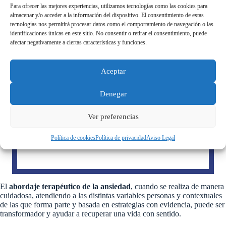
así como su intensidad o frecuencia, varíen de persona a
Para ofrecer las mejores experiencias, utilizamos tecnologías como las cookies para
persona aunque todas ellas formen parte de dicha etiqueta.
almacenar y/o acceder a la información del dispositivo. El consentimiento de estas
tecnologías nos permitirá procesar datos como el comportamiento de navegación o las
identificaciones únicas en este sitio. No consentir o retirar el consentimiento, puede
afectar negativamente a ciertas características y funciones.
La ansiedad puede vincularse a situaciones
Aceptar
específicas, como viajar en avión, hablar en
público, temor a contraer una enfermedad o
inquietudes relacionadas con cambios en el
Denegar
peso corporal. También puede manifestarse
en situaciones más generales, como la
Ver preferencias
interacción social, enfrentarse a situaciones
laborales desafiantes o incluso en el ámbito
Política de cookies
Política de privacidad
Aviso Legal
afectivo.
El
abordaje terapéutico de la ansiedad
, cuando se realiza de manera
cuidadosa, atendiendo a las distintas variables personas y contextuales
de las que forma parte y basada en estrategias con evidencia, puede ser
transformador y ayudar a recuperar una vida con sentido.