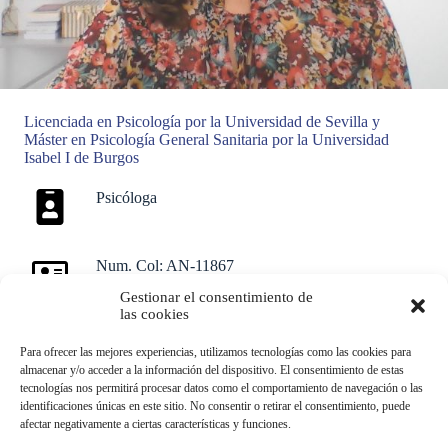
Licenciada en Psicología por la Universidad de Sevilla y
Máster en Psicología General Sanitaria por la Universidad
Isabel I de Burgos
Psicóloga
Num. Col: AN-11867
Gestionar el consentimiento de
las cookies
Mi dedicación a la psicología tiene como meta contribuir al
Para ofrecer las mejores experiencias, utilizamos tecnologías como las cookies para
bienestar y la calidad de vida de las personas que atraviesan
almacenar y/o acceder a la información del dispositivo. El consentimiento de estas
problemas psicológicos. Poder trabajar conjuntamente para que
tecnologías nos permitirá procesar datos como el comportamiento de navegación o las
conozcan las variables que mantienen su malestar, motivar el
identificaciones únicas en este sitio. No consentir o retirar el consentimiento, puede
cambio y la recuperación de una vida que merezca la pena ser
afectar negativamente a ciertas características y funciones.
vivida.